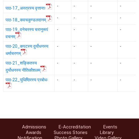
-
-
-
-
पाठ-17_अस्त्रस्य वृत्तान्तः
-
-
-
-
पाठ-18_कवचकुण्डलदानम्
पाठ-19_वनेचरस्य चरानुरूपं
-
-
-
-
वचनम्
पाठ-20_कपटस्य दुर्योधनस्य
-
-
-
-
धर्माचरणम्
पाठ-21_शङ्कितस्य
-
-
-
-
दुर्योधनस्य नीतिकौशलम्
पाठ-22_युधिष्ठिरस्य प्रबोधः
-
-
-
-
Admissions
E-Accreditation
Events
Awards
Success Stories
Library
Notification
Photo Gallery
Video Gallery