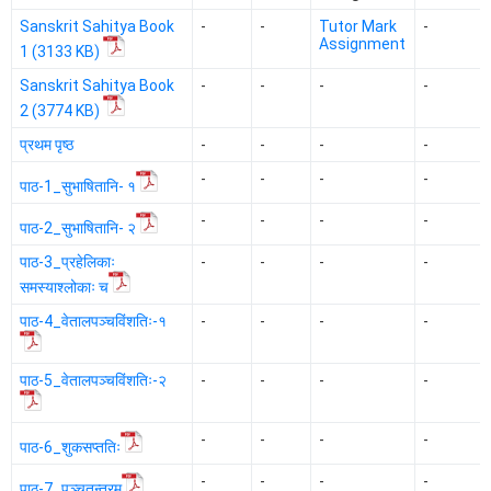
Sanskrit Sahitya Book
-
-
Tutor Mark
-
Assignment
1 (3133 KB)
Sanskrit Sahitya Book
-
-
-
-
2 (3774 KB)
प्रथम पृष्ठ
-
-
-
-
-
-
-
-
पाठ-1_सुभाषितानि- १
-
-
-
-
पाठ-2_सुभाषितानि- २
पाठ-3_प्रहेलिकाः
-
-
-
-
समस्याश्लोकाः च
पाठ-4_वेतालपञ्चविंशतिः-१
-
-
-
-
पाठ-5_वेतालपञ्चविंशतिः-२
-
-
-
-
-
-
-
-
पाठ-6_शुकसप्ततिः
-
-
-
-
पाठ-7_पञ्चतन्त्रम्